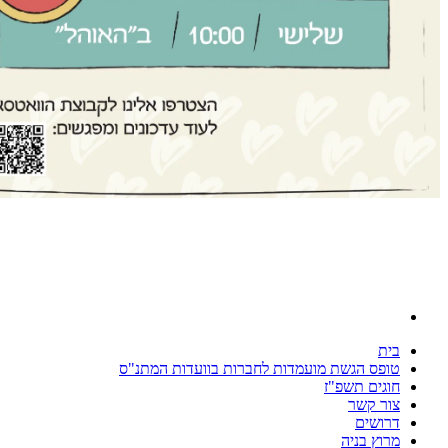
ית
ופס הגשת מועמדות לחברות בוועדות המתנ"ס
וגים תשפ"ז
ור קשר
רושים
רוץ בניה