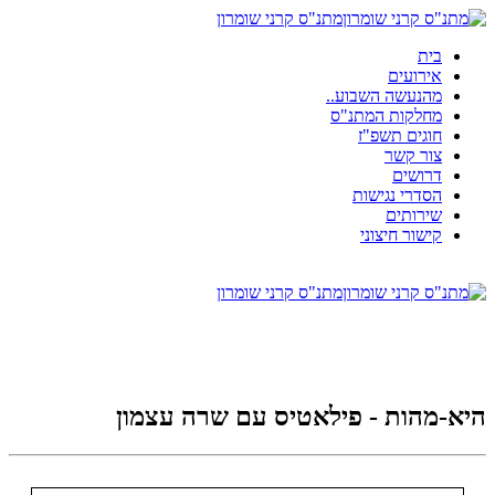
מתנ"ס קרני שומרון
ית
ירועים
הנעשה השבוע..
חלקות המתנ"ס
וגים תשפ"ז
ור קשר
רושים
סדרי נגישות
ירותים
ישור חיצוני
מתנ"ס קרני שומרון
הות - פילאטיס עם שרה עצמון