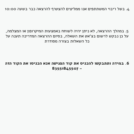
4. בשל ריבוי המשתתפים אנו ממליצים להצטרף להרצאה כבר בשעה 10:00
5. במהלך ההרצאה, לא ניתן יהיה לשוחח באמצעות המיקרופון או המצלמה,
על כן נבקש לרשום בצ'אט את השאלה, בסיום ההרצאה המדריכה תענה על
כל השאלות בצורה מסודרת
6. במידה ותתבקשו להכניס את קוד הפגישה אנא הכניסו את הקוד הזה
- 83551845507