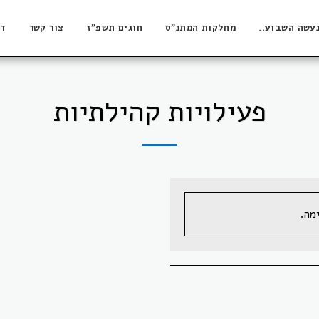
עשה השבוע..
מחלקות המתנ"ס
חוגים תשפ"ז
צור קשר
דר
פעילויות קהילתיות
מה.