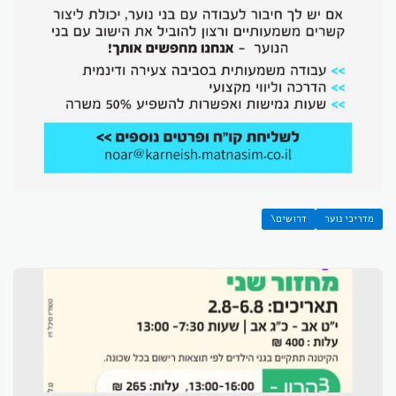
מדריכי נוער
דרושים\