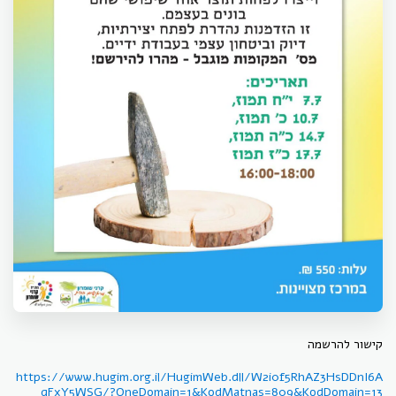
קישור להרשמה
https://www.hugim.org.il/HugimWeb.dll/W2i0f5RhAZ3HsDDnI6A
qFxY5WSG/?OneDomain=1&KodMatnas=809&KodDomain=13