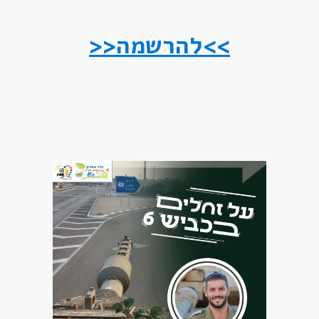
>>להרשמה<<