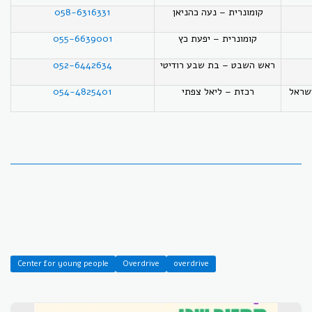
קומונרית – נעה כהניאן
058-6316331
קומונרית – יפעת כץ
055-6639001
ראש השבט – בת שבע רודיטי
052-6442634
שראל
רכזת – ליאל צפתי
054-4825401
Center for young people
Overdrive
overdrive